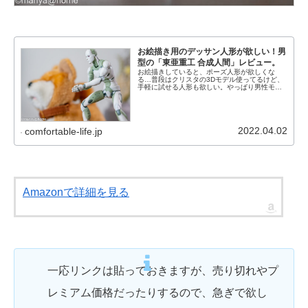
お絵描き用のデッサン人形が欲しい！男
型の「東亜重工 合成人間」レビュー。
お絵描きしていると、ポーズ人形が欲しくな
る…普段はクリスタの3Dモデル使ってるけど、
手軽に試せる人形も欲しい。やっぱり男性モデ
ルの「東亜重工 合成人間」も気になる。ポーズ
人形が欲しい、と思った時、最近は良くできた
ポーズ人形が有るんですよね。...
2022.04.02
comfortable-life.jp
Amazonで詳細を見る
一応リンクは貼っておきますが、売り切れやプ
レミアム価格だったりするので、急ぎで欲し