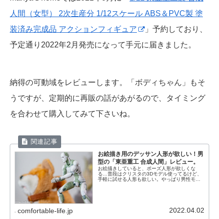
人間（女型） 2次生産分 1/12スケール ABS＆PVC製 塗
装済み完成品 アクションフィギュア
」予約しており、
予定通り2022年2月発売になって手元に届きました。
納得の可動域をレビューします。「ボディちゃん」もそ
うですが、定期的に再販の話があがるので、タイミング
を合わせて購入してみて下さいね。
お絵描き用のデッサン人形が欲しい！男
型の「東亜重工 合成人間」レビュー。
お絵描きしていると、ポーズ人形が欲しくな
る…普段はクリスタの3Dモデル使ってるけど、
手軽に試せる人形も欲しい。やっぱり男性モデ
ルの「東亜重工 合成人間」も気になる。ポーズ
人形が欲しい、と思った時、最近は良くできた
ポーズ人形が有るんですよね。...
2022.04.02
comfortable-life.jp