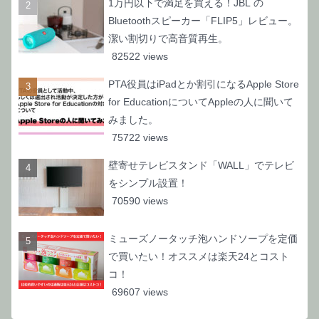
1万円以下で満足を買える！JBL の
Bluetoothスピーカー「FLIP5」レビュー。
潔い割切りで高音質再生。
82522 views
PTA役員はiPadとか割引になるApple Store
for EducationについてAppleの人に聞いて
みました。
75722 views
壁寄せテレビスタンド「WALL」でテレビ
をシンプル設置！
70590 views
ミューズノータッチ泡ハンドソープを定価
で買いたい！オススメは楽天24とコスト
コ！
69607 views