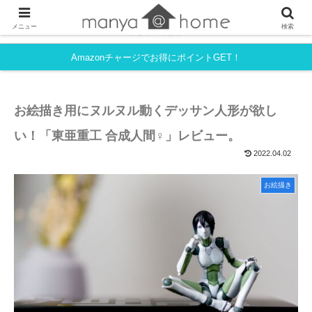
フルタイム共働き・育児中でも、シンプルライフを目指すmanyaさんちの
メニュー
検索
ライフハック。
Amazonチャージでお得にポイントGET！
お絵描き用にヌルヌル動くデッサン人形が欲し
い！「東亜重工 合成人間♀」レビュー。
2022.04.02
お絵描き