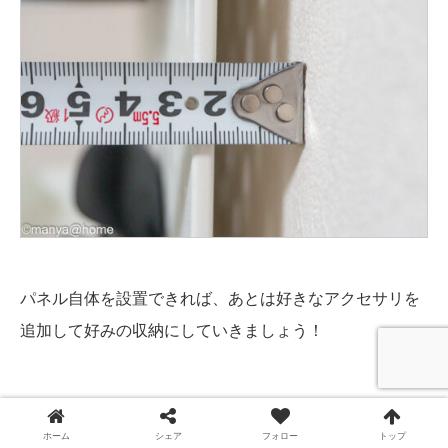
パネル自体を設置できれば、あとは好きなアクセサリを
追加して好みの収納にしていきましょう！
ikeaの有孔ボード「SKÅDIS/スコーディス 」使
ホーム
シェア
フォロー
トップ