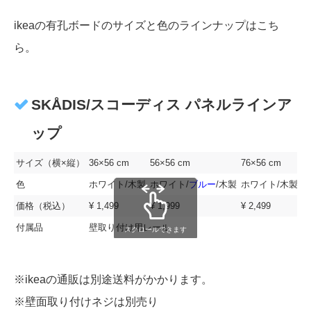
ikeaの有孔ボードのサイズと色のラインナップはこち
ら。
SKÅDIS/スコーディス パネルラインア
ップ
サイズ（横×縦）
36×56 cm
56×56 cm
76×56 cm
色
ホワイト/木製
ホワイト/
ブルー
/木製
ホワイト/木製
価格（税込）
¥ 1,499
¥ 1,999
¥ 2,499
付属品
壁取り付け用レール
スクロールできます
※ikeaの通販は別途送料がかかります。
※壁面取り付けネジは別売り