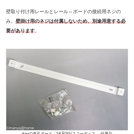
壁取り付け用レールとレール⇔ボードの接続用ネジの
み。
壁掛け用の
ネジは付属しないため、別途用意する必
要があります
。
ikeaの有孔ボード「SKÅDIS/スコーディス 」付属品