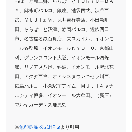
らぽーと新三郷、ららぽーとＴＯＫＹＯ―ＢＡ
Ｙ、錦糸町パルコ、銀座、池袋西武、渋谷西
武、ＭＵＪＩ新宿、丸井吉祥寺店、小田急町
田、ららぽーと沼津、静岡パルコ、近鉄四日
市、名古屋名鉄百貨店、栄スカイル、イオンモ
ール各務原、イオンモールＫＹＯＴＯ、京都山
科、グランフロント大阪、イオンモール四條
畷、リノアス八尾、難波、イオンモール堺北花
田、アクタ西宮、オアシスタウンキセラ川西、
広島パルコ、小倉駅前アイム、ＭＵＪＩキャナ
ルシティ博多、イオンモール大牟田、（新店）
マルヤガーデンズ鹿児島
※
無印良品 公式HP
より引用