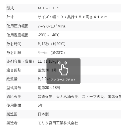
型式
ＭＪ－ＦＥ１
外寸
サイズ：幅１０ｘ奥行１５ｘ高さ４１ｃｍ
-1
使用圧力範囲
7～9.8×10
MPa
使用温度範囲
-20℃～+40℃
放射時間
約12秒（於20℃）
放射距離
4～6m（於20℃）
薬剤容量（質量）
1L（1.18kg）
適合薬剤
薬第30~1号
総質量
約2.2kg
スクロールできます
型式番号
消第30～18号
適応火災
普通火災、天ぷら油火災、ストーブ火災、電気火災
使用期限
5年
製造国
日本製
製造者
モリタ宮田工業株式会社