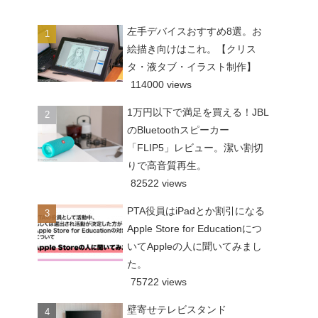
左手デバイスおすすめ8選。お
絵描き向けはこれ。【クリス
タ・液タブ・イラスト制作】
114000 views
1万円以下で満足を買える！JBL
のBluetoothスピーカー
「FLIP5」レビュー。潔い割切
りで高音質再生。
82522 views
PTA役員はiPadとか割引になる
Apple Store for Educationにつ
いてAppleの人に聞いてみまし
た。
75722 views
壁寄せテレビスタンド