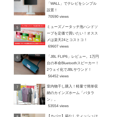
「WALL」でテレビをシンプル
設置！
70590 views
ミューズノータッチ泡ハンドソ
ープを定価で買いたい！オスス
メは楽天24とコストコ！
69607 views
「JBL FLIP6」レビュー。1万円
台の本命Bluetoothスピーカー！
2ウェイ化でJBLサウンド！
56452 views
室内物干し購入！軽量で簡単収
納のカインズホーム「パタラ
ン」。
53554 views
【カバー】箱なしティッシュは