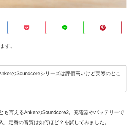
ます。
！AnkerのSoundcoreシリーズは評価高いけど実際のとこ
とも言えるAnkerのSoundcore2。充電器やバッテリーで
入
、定番の音質は如何ほど？を試してみました。