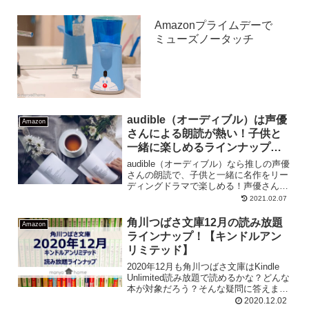
Amazonプライムデーで
ミューズノータッチ
audible（オーディブル）は声優
Amazon
さんによる朗読が熱い！子供と
一緒に楽しめるラインナップ一
覧。
audible（オーディブル）なら推しの声優
さんの朗読で、子供と一緒に名作をリー
ディングドラマで楽しめる！声優さんに
よる朗読が嬉しいオーディオブックライ
2021.02.07
ンナップを調べました。
角川つばさ文庫12月の読み放題
Amazon
ラインナップ！【キンドルアン
リミテッド】
2020年12月も角川つばさ文庫はKindle
Unlimited読み放題で読めるかな？どんな
本が対象だろう？そんな疑問に答えま
す。今月も対象冊数が多いので、読み応
2020.12.02