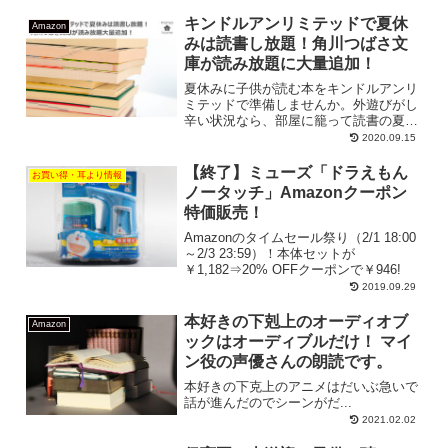
えバツグンですよ。全巻対象、途中まで
対象、途中から対象に分けて紹介しま
キンドルアンリミテッドで夏休
Amazon
す。
みは読書し放題！角川つばさ文
庫が読み放題に大量追加！
夏休みに子供が読む本をキンドルアンリ
ミテッドで準備しませんか。外遊びがし
辛い状況なら、部屋に籠って読書の夏！
『角川つばさ文庫』が多数読み放題にな
2020.09.15
り児童書のラインナップが充実。子供が
セレクトしたオススメの本を紹介しま
【終了】ミューズ「ドラえもん
お買い得・耳より情報
す。
ノータッチ」Amazonクーポン
特価販売！
Amazonのタイムセール祭り（2/1 18:00
～2/3 23:59）！本体セットが
￥1,182⇒20% OFFクーポンで￥946!
2019.09.29
本好きの下剋上のオーディオブ
Amazon
ックはオーディブルだけ！ マイ
ン役の声優さんの朗読です。
本好きの下克上のアニメはだいぶ急いで
話が進んだのでシーンがだ...
2021.02.02