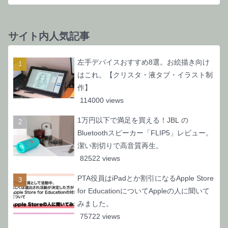
サイト内人気記事
左手デバイスおすすめ8選。お絵描き向け
はこれ。【クリスタ・液タブ・イラスト制
作】
114000 views
1万円以下で満足を買える！JBL の
Bluetoothスピーカー「FLIP5」レビュー。
潔い割切りで高音質再生。
82522 views
PTA役員はiPadとか割引になるApple Store
for EducationについてAppleの人に聞いて
みました。
75722 views