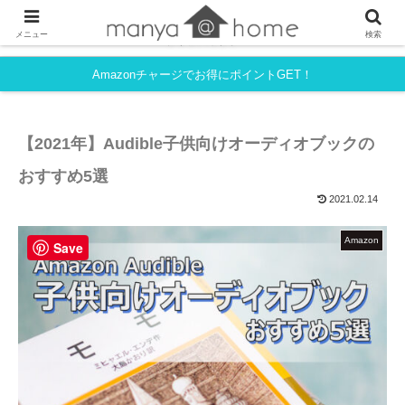
フルタイム共働き・育児中でも、シンプルライフを目指すmanyaさんちの
メニュー
検索
ライフハック。
Amazonチャージでお得にポイントGET！
【2021年】Audible子供向けオーディオブックの
おすすめ5選
2021.02.14
Amazon
Save