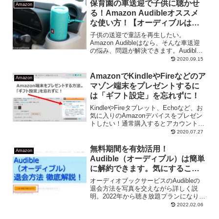
保育園の車送迎で子供に聴かせ
Amazon
る！Amazon Audibleオススメ
な使い方！【オーディブルは児
童書がすごい】
子供の送迎で童話を再生したい。
Amazon Audibleはなら、そんな車送迎
の悩み、問題が解決できます。Audible
がオススメな理由をまとめました。
2020.09.15
AmazonでKindleやFireなどのア
Amazon
マゾン端末をプレゼントするに
は「ギフト設定」を忘れずに！
KindleやFireタブレット、Echoなど、お
気に入りのAmazonデバイスをプレゼン
トしたい！通常購入するとアカウントが
登録されて出荷されるAmazon端末をギ
2020.07.27
フト設定で購入する方法をまとめまし
た。購入までの流れ＆もしギフト設定を
無料期間を有効活用！
Amazon
忘れてしまった場合の対処法を徹底解説
Audible（オーディブル）は簡単
しました。
に解約できます。気にすること3
つ、手順は7つ。【2022年】
オーディオブックサービスのAudibleの
退会方法を写真を交えながら詳しく説
明。2022年から聴き放題プランになりま
したが、退会方法はどうなるの？と心配
2022.02.06
でしたが杞憂でした。止める方法は簡単