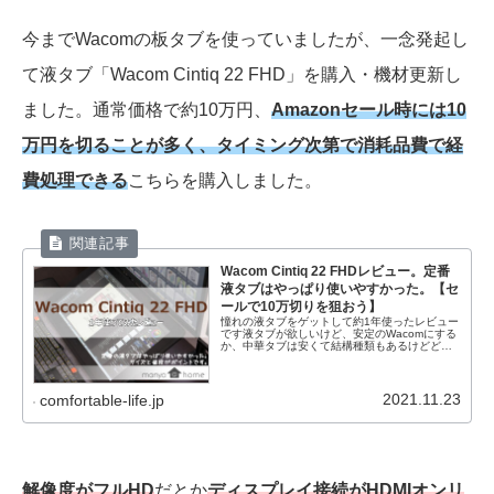
今までWacomの板タブを使っていましたが、一念発起し
て液タブ「Wacom Cintiq 22 FHD」を購入・機材更新し
ました。通常価格で約10万円、
Amazonセール時には10
万円を切ることが多く、タイミング次第で
消耗品費で経
費処理できる
こちらを購入しました。
Wacom Cintiq 22 FHDレビュー。定番
液タブはやっぱり使いやすかった。【セ
ールで10万切りを狙おう】
憧れの液タブをゲットして約1年使ったレビュー
です液タブが欲しいけど、安定のWacomにする
か、中華タブは安くて結構種類もあるけどどう
なの？、iPadも良いよね。お絵描き環境を作る
ために悩む方も多いです。manya嫁はそれまで
Wacomの板タ...
2021.11.23
comfortable-life.jp
解像度がフルHD
だとか
ディスプレイ接続がHDMIオンリ