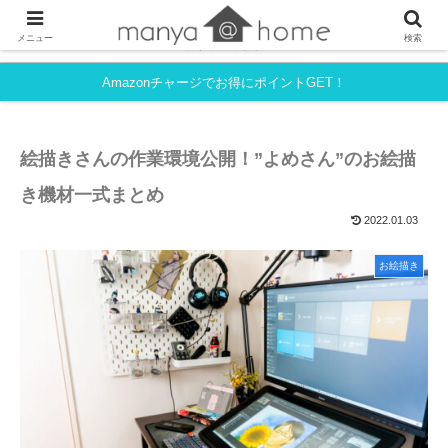
フルタイム共働き・育児中でも、シンプルライフを目指すmanyaさんちの
メニュー
検索
ライフハック。
Amazonチャージでお得にポイントGET！
絵描きさんの作業環境公開！”よめさん”のお絵描
き機材一式まとめ
2022.01.03
お絵描き