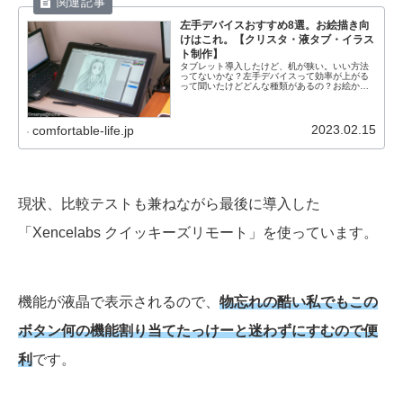
左手デバイスおすすめ8選。お絵描き向
けはこれ。【クリスタ・液タブ・イラス
ト制作】
タブレット導入したけど、机が狭い。いい方法
ってないかな？左手デバイスって効率が上がる
って聞いたけどどんな種類があるの？お絵かき
用の左手デバイスのおすすめは？これらの疑問
に答えます。本記事の内容：デジタルイラスト
で机を広く使う方法、左手デバイスの種類と選
び方、左手デバイスのおすすめ7選
2023.02.15
comfortable-life.jp
現状、比較テストも兼ねながら最後に導入した
「Xencelabs クイッキーズリモート」を使っています。
機能が液晶で表示されるので、
物忘れの酷い私でもこの
ボタン何の機能割り当てたっけーと迷わずにすむので便
利
です。