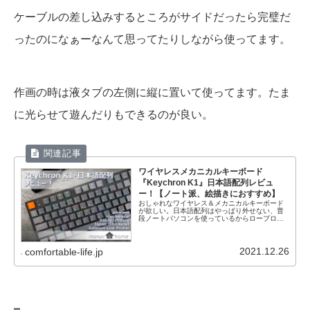
ケーブルの差し込みするところがサイドだったら完璧だ
ったのになぁーなんて思ってたりしながら使ってます。
作画の時は液タブの左側に縦に置いて使ってます。たま
に光らせて遊んだりもできるのが良い。
ワイヤレスメカニカルキーボード
『Keychron K1』日本語配列レビュ
ー！【ノート派、絵描きにおすすめ】
おしゃれなワイヤレス＆メカニカルキーボード
が欲しい。日本語配列はやっぱり外せない、普
段ノートパソコンを使っているからロープロフ
ァイルだと嬉しいな。 そんな悩みを解決する
Keychron（キークロン）K1 日本語配列が発売
されたので早速購入しました。文字打ちだけで
なく、絵描きにもオススメのキーボードでした
2021.12.26
comfortable-life.jp
よ！