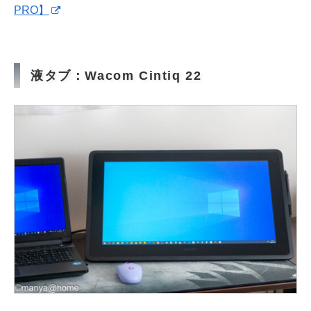
PRO】
液タブ：Wacom Cintiq 22