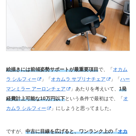
絵描きには前傾姿勢サポートが最重要項目
で、「
オカム
ラ シルフィー
」「
オカムラ サブリナチェア
」「
ハー
マンミラー アーロンチェア
」あたりを考えいて、
1発
経費計上可能な10万円以下
という条件で最初はで、「
オ
カムラ シルフィー
」にしようと思ってました。
ですが、
中古に目線を広げると、ワンランク上の「
オカ