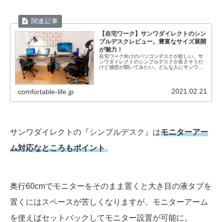
【在宅ワーク】サンワダイレクトのシン
プルデスクレビュー。豊富なサイズ展開
が魅力！
在宅ワーク向けのパソコンデスクが欲しい。サ
ンワダイレクトのシンプルデスクが良さそうだ
けど感想が聞いてみたい。どんな人にサンワダ
イレクトのシンプルデスクがおすすめ？そんな
疑問に答えます。本記事の内容：①シンプルデ
スクのメリットデメリットを紹介②シンプルデ
スクレビュー③シンプルデスクはこんな人にオ
2021.02.21
comfortable-life.jp
ススメ
サンワダイレクトの『シンプルデスク』は
モニターアー
ム対応なところもポイント
。
奥行60cmでモニターをそのまま置くと大き目の液タブを
置くにはスペースが苦しくなりますが、モニターアーム
を使えばセットバックしてモニター設置が可能に。