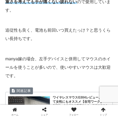
重さを考えても手が痛くない疲れない
ので愛用していま
す。
追従性も良く、電池も前回いつ買えたっけ？と思うくら
い長持ちです。
manya嫁の場合、左手デバイスと併用してマウスのホイ
ールを使うことが多いので、使いやすいマウスは大歓迎
です。
ワイヤレスマウスG304レビュー。軽く
て女性にもオススメ【在宅ワーク】
在宅ワークのデスク整理のため、有線マウスを
やめてスッキリしたい。カラフルなワイヤレス
マウスは無いのかな？手が小さくても使える？
そんな疑問に答えます。ゲーミングマウス
ホーム
シェア
フォロー
トップ
Logicool「G304」は、むしろデスクワーク向け