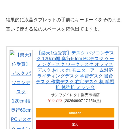
結果的に液晶タブレットの手前にキーボードをそのまま
置いて使える位のスペースを確保出てますよ。
【楽天1位受賞】デスク パソコンデス
ク 120cm幅 奥行60cm PCデスク ゲー
ミングデスク ワークデスク オフィス
デスク おしゃれ モニターアーム対応
ライティングデスク 学習デスク 書斎
デスク 作業デスク 在宅デスク 机 学習
机 勉強机 ミシン台
サンワダイレクト楽天市場店
￥ 9,720
（2026/06/07 17:15時点）
Amazon
楽天