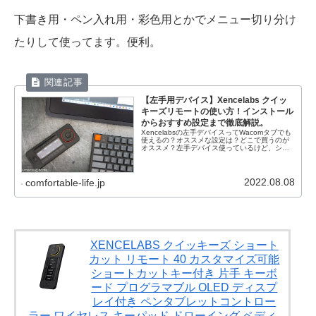
下書き用・ペン入れ用・彩色用とかでメニュー切り分け
たりして使ってます。便利。
【左手用デバイス】Xencelabs クイッ
キーズリモートの使い方！インストール
からおすすめ設定まで徹底解説。
Xencelabsの左手デバイスってWacomタブでも
使えるの？オススメな設定は？どこで買うのが
オススメ？左手デバイス使っているけど、ショ
ートカットをどこに入れたか忘れてしまう…複
数のキーセットが出来るけど、覚えられないの
で結局1セットだけ...
2022.08.08
comfortable-life.jp
XENCELABS クイッキーズ ショート
カット リモート 40 カスタマイズ可能
ショートカットキー付き 片手 キーボ
ード プログラマブル OLED ディスプ
レイ付き ペンタブレットコントロー
ラー ワイヤレス キーパッド ドローイング ペディ